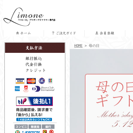
HOME
> 母の日