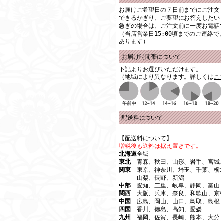
お届けご希望日の７日前までにご注文
できるかぎり、ご要望にお答えしたい
急ぎの場合は、ご注文前に一度お電話
（当店営業日15:00頃までのご連絡
あります）
お届け時間帯について
下記よりお選びいただけます。
（地域により異なります。詳しくは
こ
配送料について
【配送料について】
増税後も送料は据え置きです。
北海道
全域
東北
青森、秋田、山形、岩手、宮城
関東
東京、神奈川、埼玉、千葉、栃
山梨、長野、新潟
中部
愛知、三重、岐阜、静岡、富山
関西
大阪、兵庫、奈良、和歌山、京
中国
広島、岡山、山口、鳥取、島根
四国
香川、徳島、高知、愛媛
九州
福岡、佐賀、長崎、熊本、大分