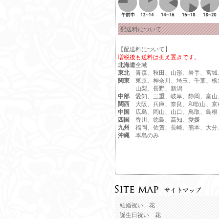
配送料について
【配送料について】
増税後も送料は据え置きです。
北海道
全域
東北
青森、秋田、山形、岩手、宮城
関東
東京、神奈川、埼玉、千葉、栃
山梨、長野、新潟
中部
愛知、三重、岐阜、静岡、富山
関西
大阪、兵庫、奈良、和歌山、京
中国
広島、岡山、山口、鳥取、島根
四国
香川、徳島、高知、愛媛
九州
福岡、佐賀、長崎、熊本、大分
沖縄
本島のみ
結婚祝い 花
誕生日祝い 花