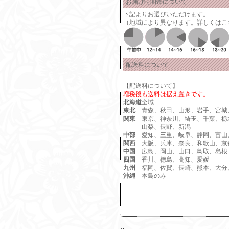
お届け時間帯について
下記よりお選びいただけます。
（地域により異なります。詳しくは
こ
配送料について
【配送料について】
増税後も送料は据え置きです。
北海道
全域
東北
青森、秋田、山形、岩手、宮城
関東
東京、神奈川、埼玉、千葉、栃
山梨、長野、新潟
中部
愛知、三重、岐阜、静岡、富山
関西
大阪、兵庫、奈良、和歌山、京
中国
広島、岡山、山口、鳥取、島根
四国
香川、徳島、高知、愛媛
九州
福岡、佐賀、長崎、熊本、大分
沖縄
本島のみ