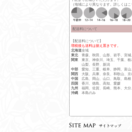
（地域により異なります。詳しくは
こ
配送料について
【配送料について】
増税後も送料は据え置きです。
北海道
全域
東北
青森、秋田、山形、岩手、宮城
関東
東京、神奈川、埼玉、千葉、栃
山梨、長野、新潟
中部
愛知、三重、岐阜、静岡、富山
関西
大阪、兵庫、奈良、和歌山、京
中国
広島、岡山、山口、鳥取、島根
四国
香川、徳島、高知、愛媛
九州
福岡、佐賀、長崎、熊本、大分
沖縄
本島のみ