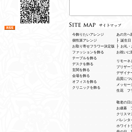
今飾りたいアレンジ
あの方へ
個性派アレンジ
├
誕生日
お取り寄せフラワー決定版
├
お礼・
ファッションを飾る
お祝いに
テーブルを飾る
リモーネ
デスクを飾る
プリザー
玄関を飾る
デザイナ
会場を飾る
品質につ
オフィスを飾る
メッセー
クリニックを飾る
生花 フ
敬老の日
お歳暮 
クリスマ
バレンタ
ホワイト
母の日 