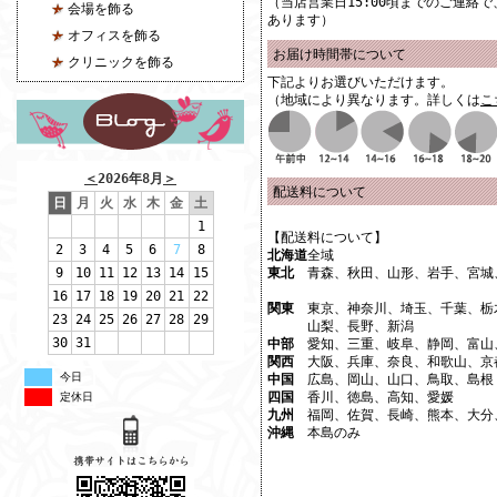
（当店営業日15:00頃までのご連絡
会場を飾る
あります）
オフィスを飾る
お届け時間帯について
クリニックを飾る
下記よりお選びいただけます。
（地域により異なります。詳しくは
こ
＜
2026年8月
＞
配送料について
日
月
火
水
木
金
土
1
【配送料について】
2
3
4
5
6
7
8
北海道
全域
9
10
11
12
13
14
15
東北
青森、秋田、山形、岩手、宮城
16
17
18
19
20
21
22
関東
東京、神奈川、埼玉、千葉、栃
23
24
25
26
27
28
29
山梨、長野、新潟
30
31
中部
愛知、三重、岐阜、静岡、富山
関西
大阪、兵庫、奈良、和歌山、京
今日
中国
広島、岡山、山口、鳥取、島根
四国
香川、徳島、高知、愛媛
定休日
九州
福岡、佐賀、長崎、熊本、大分
沖縄
本島のみ