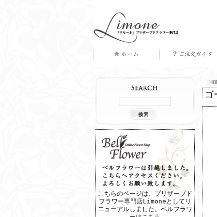
｜
｜
｜
｜
HO
ゴ
商品検索
こちらのページは、プリザーブド
フラワー専門店Limoneとしてリ
ニューアルしました。
ベルフラワ
ーはこちら