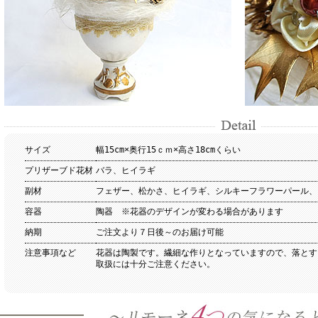
サイズ
幅15cm×奥行15ｃｍ×高さ18cmくらい
プリザーブド花材
バラ、ヒイラギ
副材
フェザー、松かさ、ヒイラギ、シルキーフラワーパール、
容器
陶器 ※花器のデザインが変わる場合があります
納期
ご注文より７日後～のお届け可能
注意事項など
花器は陶製です。繊細な作りとなっていますので、落とす
取扱には十分ご注意ください。