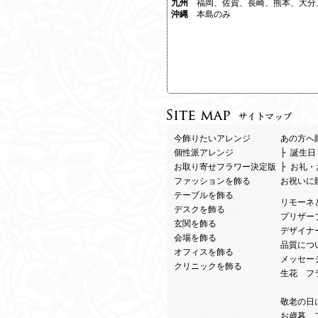
九州
福岡、佐賀、長崎、熊本、大分
沖縄
本島のみ
今飾りたいアレンジ
あの方へ
個性派アレンジ
├
誕生日
お取り寄せフラワー決定版
├
お礼・
ファッションを飾る
お祝いに
テーブルを飾る
リモーネ
デスクを飾る
プリザー
玄関を飾る
デザイナ
会場を飾る
品質につ
オフィスを飾る
メッセー
クリニックを飾る
生花 フ
敬老の日
お歳暮 