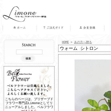
｜
｜
｜
｜
HOME
>
あの方へ贈る
ウォーム シトロン
商品検索
こちらのページは、プリザーブド
フラワー専門店Limoneとしてリ
ニューアルしました。
ベルフラワ
ーはこちら