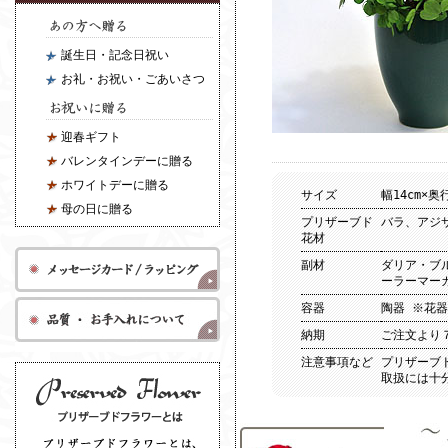
誕生日・記念日祝い
お礼・お祝い・ごあいさつ
迎春ギフト
バレンタインデーに贈る
ホワイトデーに贈る
サイズ
幅14cm×奥
母の日に贈る
プリザーブド
バラ、アジ
花材
副材
ダリア・ブ
ーラーマー
容器
陶器 ※花
納期
ご注文より
注意事項など
プリザーブ
取扱には十