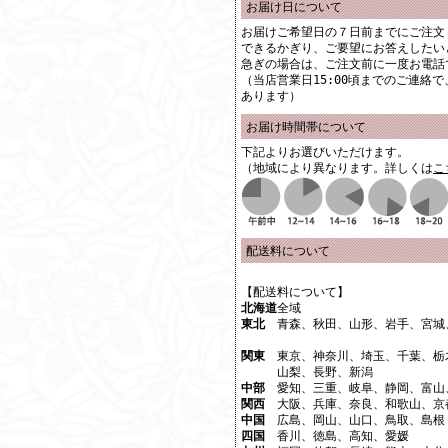
お届け日について
お届けご希望日の７日前までにご注文
できるかぎり、ご要望にお答えしたい
急ぎの場合は、ご注文前に一度お電話
（当店営業日15:00頃までのご連絡
あります）
お届け時間帯について
下記よりお選びいただけます。
（地域により異なります。詳しくは
こ
配送料について
【配送料について】
北海道
全域
東北
青森、秋田、山形、岩手、宮城
関東
東京、神奈川、埼玉、千葉、栃
山梨、長野、新潟
中部
愛知、三重、岐阜、静岡、富山
関西
大阪、兵庫、奈良、和歌山、京
中国
広島、岡山、山口、鳥取、島根
四国
香川、徳島、高知、愛媛